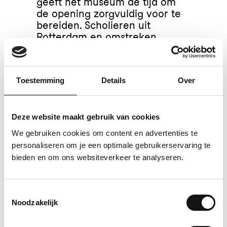
geeft het museum de tijd om
de opening zorgvuldig voor te
bereiden. Scholieren uit
Rotterdam en omstreken
krijgen alvast een primeur: zij
mogen het nieuwe museum als
eerste bezoeken, nog vóór de
Toestemming
Details
Over
officiële opening.
Tot die tijd
Onze rijke Collectie blijft
Deze website maakt gebruik van cookies
toegankelijk via onze
We gebruiken cookies om content en advertenties te
beeldbank. En in onze webshop
personaliseren om je een optimale gebruikerservaring te
– de officiële (online)
bieden en om ons websiteverkeer te analyseren.
museumshop van het
Nederlands Fotomuseum – vind
je foto’s, fotoboeken, foto-
Toestemmingsselectie
archiveringsmateriaal en
Noodzakelijk
andere unieke artikelen.
Daarnaast trekt
Eregalerij on