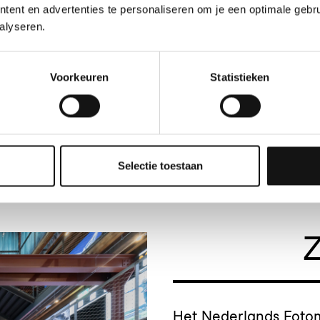
kunnen kiezen uit
ent en advertenties te personaliseren om je een optimale gebru
erveren is niet nodig.
alyseren.
vrijdag, zaterdag en
Voorkeuren
Statistieken
Selectie toestaan
Z
Het Nederlands Fotom