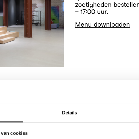
zoetigheden bestellen
– 17:00 uur.
Menu downloaden
Details
huisgemaakte en pure
de en met duurzame
 van cookies