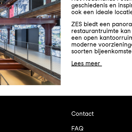
geschiedenis en insp
ook een ideale locati
ZES biedt een panora
restaurantruimte kan
een open kantoorruimt
moderne voorzieninge
soorten bijeenkomste
Lees meer
Contact
FAQ