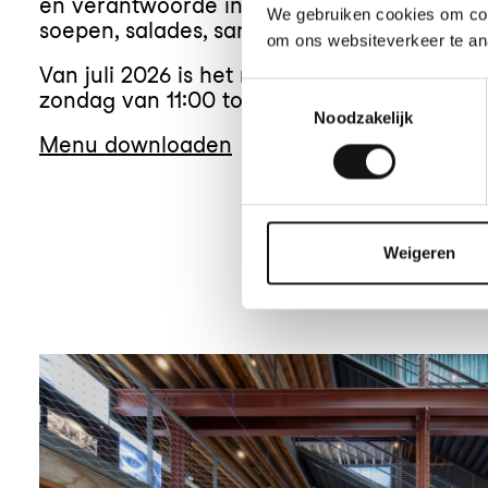
en verantwoorde ingrediënten. Bezoekers 
We gebruiken cookies om cont
soepen, salades, sandwiches en snacks. Res
om ons websiteverkeer te an
Van juli 2026 is het restaurant geopend op 
Toestemmingsselectie
zondag van 11:00 tot 16:00 uur.
Noodzakelijk
Menu downloaden
Weigeren