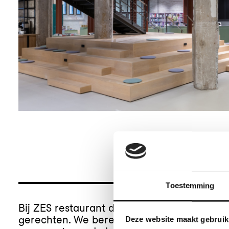
ZES
Toestemming
Bij ZES restaurant draait alles om verse, 
gerechten. We bereiden ons eten met lief
Deze website maakt gebruik