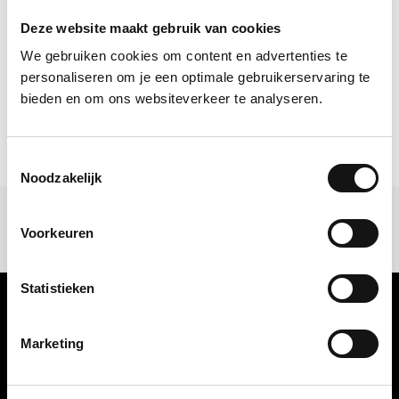
architectuurjaar en de meest
sensationele projecten die de staat van
Deze website maakt gebruik van cookies
de architectuur weerspiegelen. Wij zijn
We gebruiken cookies om content en advertenties te
super trots dat het Santos-pakhuis
personaliseren om je een optimale gebruikerservaring te
hiermee de aandacht krijgt die het
bieden en om ons websiteverkeer te analyseren.
verdient.
Toestemmingsselectie
Noodzakelijk
Voorkeuren
Statistieken
Nederlands Fotomuseum
Marketing
Brede Hilledijk 95
3072 KD Rotterdam