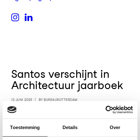
Santos verschijnt in
Architectuur jaarboek
12 JUNI 2025
|
BY
BUREAUROTTERDAM
Het pakhuis Santos verschijnt in het
Architectuur in Nederland jaarboek
Toestemming
Details
Over
2024-2025. Elk jaar blikken de
redacteuren terug op het afgelopen