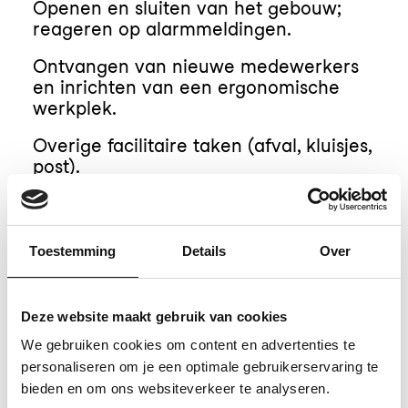
Openen en sluiten van het gebouw;
reageren op alarmmeldingen.
Ontvangen van nieuwe medewerkers
en inrichten van een ergonomische
werkplek.
Overige facilitaire taken (afval, kluisjes,
post).
Wat breng je mee?
Toestemming
Details
Over
Bijvoorbeeld een afgeronde
MBO/HBO-opleiding in een technische
Deze website maakt gebruik van cookies
of facilitaire richting.
We gebruiken cookies om content en advertenties te
2 tot 5 jaar relevante werkervaring.
personaliseren om je een optimale gebruikerservaring te
bieden en om ons websiteverkeer te analyseren.
Een BHV-certificaat (of bereid dit te